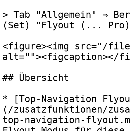
> Tab "Allgemein" ⇒ Ber
(Set) "Flyout (... Pro)"
<figure><img src="/file
alt=""><figcaption></fi
## Übersicht

* [Top-Navigation Flyou
(/zusatzfunktionen/zusa
top-navigation-flyout.m
Flyout-Modus für diese 