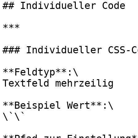
## Individueller Code

***

### Individueller CSS-Co
**Feldtyp**:\

Textfeld mehrzeilig

**Beispiel Wert**:\

\`\`
