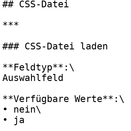
## CSS-Datei

***

### CSS-Datei laden

**Feldtyp**:\

Auswahlfeld

**Verfügbare Werte**:\

• nein\

• ja
