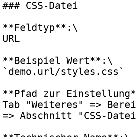
### CSS-Datei

**Feldtyp**:\

URL

**Beispiel Wert**:\

`demo.url/styles.css`

**Pfad zur Einstellung**
Tab "Weiteres" => Berei
=> Abschnitt "CSS-Datei"