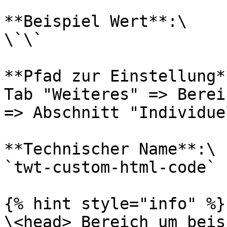
**Beispiel Wert**:\

\`\`

**Pfad zur Einstellung**
Tab "Weiteres" => Berei
=> Abschnitt "Individue
**Technischer Name**:\

`twt-custom-html-code`

{% hint style="info" %}
\<head> Bereich um beis