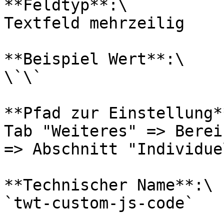
**Feldtyp**:\

Textfeld mehrzeilig

**Beispiel Wert**:\

\`\`

**Pfad zur Einstellung**
Tab "Weiteres" => Berei
=> Abschnitt "Individue
**Technischer Name**:\

`twt-custom-js-code`
