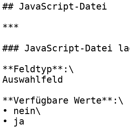
## JavaScript-Datei

***

### JavaScript-Datei lad
**Feldtyp**:\

Auswahlfeld

**Verfügbare Werte**:\

• nein\

• ja
