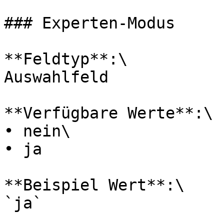
### Experten-Modus

**Feldtyp**:\

Auswahlfeld

**Verfügbare Werte**:\

• nein\

• ja

**Beispiel Wert**:\

`ja`
