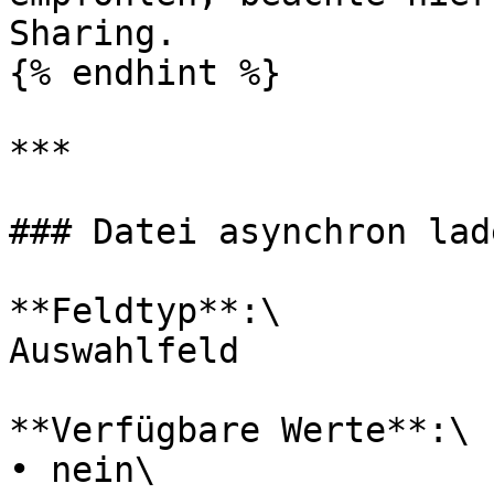
Sharing.

{% endhint %}

***

### Datei asynchron lade
**Feldtyp**:\

Auswahlfeld

**Verfügbare Werte**:\

• nein\
