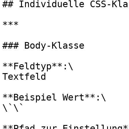
## Individuelle CSS-Klas
***

### Body-Klasse

**Feldtyp**:\

Textfeld

**Beispiel Wert**:\

\`\`

**Pfad zur Einstellung**