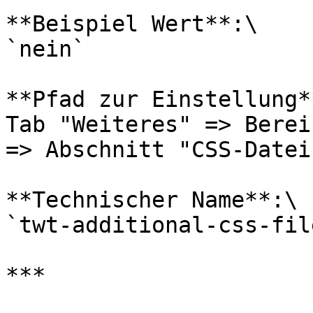
**Beispiel Wert**:\

`nein`

**Pfad zur Einstellung**
Tab "Weiteres" => Berei
=> Abschnitt "CSS-Datei"
**Technischer Name**:\

`twt-additional-css-fil
***
