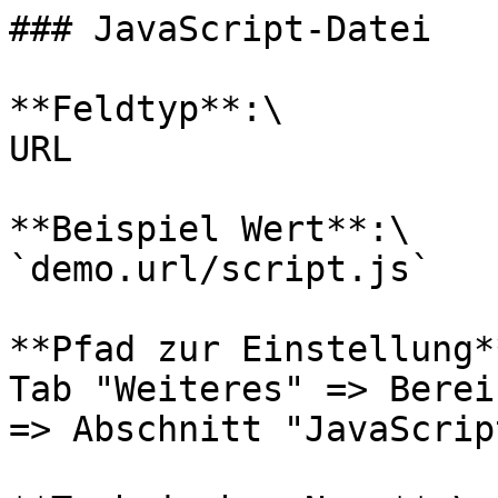
### JavaScript-Datei

**Feldtyp**:\

URL

**Beispiel Wert**:\

`demo.url/script.js`

**Pfad zur Einstellung**
Tab "Weiteres" => Berei
=> Abschnitt "JavaScrip