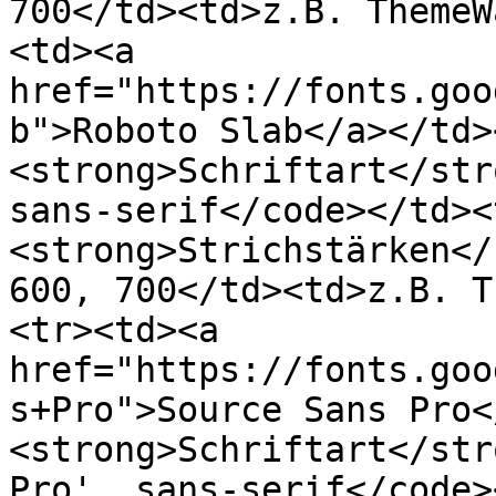
700</td><td>z.B. ThemeW
<td><a 
href="https://fonts.goo
b">Roboto Slab</a></td>
<strong>Schriftart</str
sans-serif</code></td><
<strong>Strichstärken</
600, 700</td><td>z.B. T
<tr><td><a 
href="https://fonts.goo
s+Pro">Source Sans Pro<
<strong>Schriftart</str
Pro', sans-serif</code>