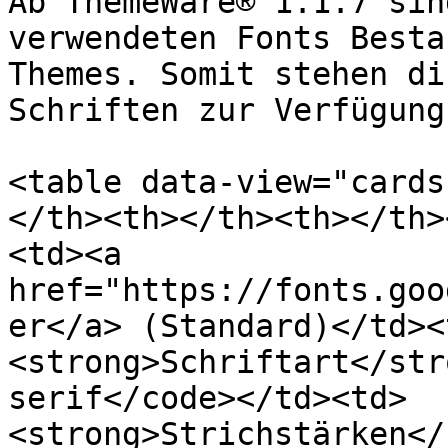
Ab ThemeWare® 1.1.7 sin
verwendeten Fonts Besta
Themes. Somit stehen di
Schriften zur Verfügung:
<table data-view="cards
</th><th></th><th></th>
<td><a 
href="https://fonts.goo
er</a> (Standard)</td><
<strong>Schriftart</str
serif</code></td><td>
<strong>Strichstärken</