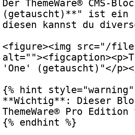
Der ThemeWare® CMS-Bloc
(getauscht)**" ist ein 
diesen kannst du divers
<figure><img src="/file
alt=""><figcaption><p>T
'One' (getauscht)"</p><
{% hint style="warning" 
**Wichtig**: Dieser Blo
ThemeWare® Pro Edition 
{% endhint %}
