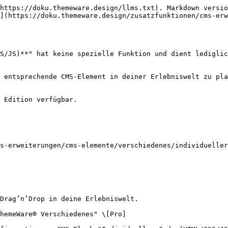
https://doku.themeware.design/llms.txt). Markdown versio
](https://doku.themeware.design/zusatzfunktionen/cms-erw
S/JS)**" hat keine spezielle Funktion und dient lediglic
 entsprechende CMS-Element in deiner Erlebniswelt zu pla
 Edition verfügbar.

s-erweiterungen/cms-elemente/verschiedenes/individueller
Drag’n’Drop in deine Erlebniswelt.

hemeWare® Verschiedenes" \[Pro]
