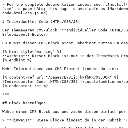
> For the complete documentation index, see [llms.txt](
`.md` to page URLs; this page is available as [Markdown
code-html-css-js.md).

# Individueller Code (HTML/CSS/JS)

Der ThemeWare® CMS-Block "**Individueller Code (HTML/CS
Erlebniswelt-Editor.

Du musst diesen CMS-Block nicht unbedingt nutzen um das
{% hint style="warning" %}

**Wichtig**: Dieser Block ist nur in der ThemeWare® Pro
{% endhint %}

Mehr Informationen zum CMS-Element findest du hier:

{% content-ref url="/pages/EY31jcjkPfhMR7X8JJQK" %}

[Individueller Code (HTML/CSS/JS)](/zusatzfunktionen/cm
{% endcontent-ref %}

***

## Block hinzufügen

Wähle einen CMS-Block aus und ziehe diesen einfach per 
> **Hinweis**: Diese Blöcke findest du in der Rubrik "T