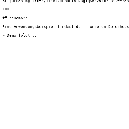
<figure><img src="/files/HLhaPtnlD8g1qK5nz9bb" alt=""><
***

## **Demo**

Eine Anwendungsbeispiel findest du in unseren Demoshops