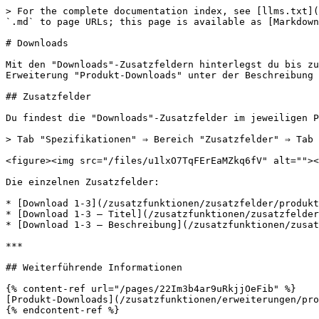
> For the complete documentation index, see [llms.txt](
`.md` to page URLs; this page is available as [Markdown
# Downloads

Mit den "Downloads"-Zusatzfeldern hinterlegst du bis zu
Erweiterung "Produkt-Downloads" unter der Beschreibung 
## Zusatzfelder

Du findest die "Downloads"-Zusatzfelder im jeweiligen P
> Tab "Spezifikationen" ⇒ Bereich "Zusatzfelder" ⇒ Tab 
<figure><img src="/files/u1lxO7TqFErEaMZkq6fV" alt=""><
Die einzelnen Zusatzfelder:

* [Download 1-3](/zusatzfunktionen/zusatzfelder/produkt
* [Download 1-3 – Titel](/zusatzfunktionen/zusatzfelder
* [Download 1-3 – Beschreibung](/zusatzfunktionen/zusat
***

## Weiterführende Informationen

{% content-ref url="/pages/22Im3b4ar9uRkjjOeFib" %}

[Produkt-Downloads](/zusatzfunktionen/erweiterungen/pro