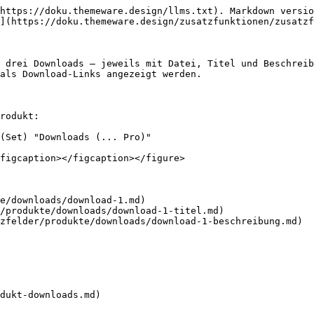
https://doku.themeware.design/llms.txt). Markdown versio
](https://doku.themeware.design/zusatzfunktionen/zusatzf
 drei Downloads – jeweils mit Datei, Titel und Beschrei
als Download-Links angezeigt werden.

rodukt:

(Set) "Downloads (... Pro)"

figcaption></figcaption></figure>

e/downloads/download-1.md)

/produkte/downloads/download-1-titel.md)

zfelder/produkte/downloads/download-1-beschreibung.md)

dukt-downloads.md)
