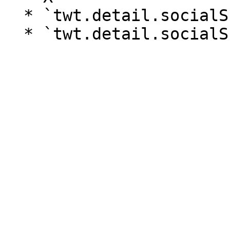
  * `twt.detail.socialSharingLinks.x.label`
