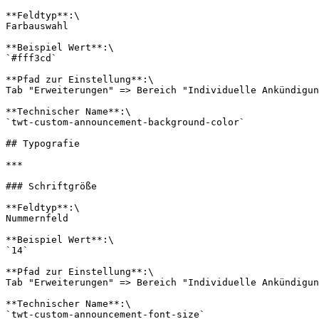
**Feldtyp**:\

Farbauswahl

**Beispiel Wert**:\

`#fff3cd`

**Pfad zur Einstellung**:\

Tab "Erweiterungen" => Bereich "Individuelle Ankündigun
**Technischer Name**:\

`twt-custom-announcement-background-color`

## Typografie

***

### Schriftgröße

**Feldtyp**:\

Nummernfeld

**Beispiel Wert**:\

`14`

**Pfad zur Einstellung**:\

Tab "Erweiterungen" => Bereich "Individuelle Ankündigun
**Technischer Name**:\
