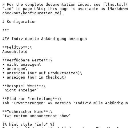
> For the complete documentation index, see [llms.txt](
`.md` to page URLs; this page is available as [Markdown
checkout/konfiguration.md).

# Konfiguration

***

### Individuelle Ankündigung anzeigen

**Feldtyp**:\

Auswahlfeld

**Verfügbare Werte**:\

• nicht anzeigen\

• anzeigen\

• anzeigen (nur auf Produktseiten)\

• anzeigen (nur im Checkout)

**Beispiel Wert**:\

`nicht anzeigen`

**Pfad zur Einstellung**:\

Tab "Erweiterungen" => Bereich "Individuelle Ankündigun
**Technischer Name**:\

`twt-custom-announcement-show`

{% hint style="info" %}
