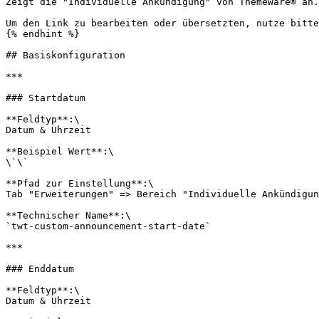
Zeigt die "Individuelle Ankündigung" von ThemeWare® an.

Um den Link zu bearbeiten oder übersetzten, nutze bitte
{% endhint %}

## Basiskonfiguration

***

### Startdatum

**Feldtyp**:\

Datum & Uhrzeit

**Beispiel Wert**:\

\`\`

**Pfad zur Einstellung**:\

Tab "Erweiterungen" => Bereich "Individuelle Ankündigun
**Technischer Name**:\

`twt-custom-announcement-start-date`

***

### Enddatum

**Feldtyp**:\

Datum & Uhrzeit
