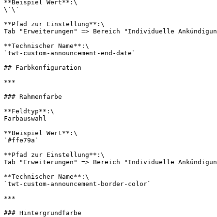
**Beispiel Wert**:\

\`\`

**Pfad zur Einstellung**:\

Tab "Erweiterungen" => Bereich "Individuelle Ankündigun
**Technischer Name**:\

`twt-custom-announcement-end-date`

## Farbkonfiguration

***

### Rahmenfarbe

**Feldtyp**:\

Farbauswahl

**Beispiel Wert**:\

`#ffe79a`

**Pfad zur Einstellung**:\

Tab "Erweiterungen" => Bereich "Individuelle Ankündigun
**Technischer Name**:\

`twt-custom-announcement-border-color`

***

### Hintergrundfarbe
