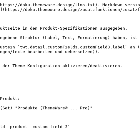
https://doku.themeware.design/llms.txt). Markdown versio
](https://doku.themeware.design/zusatzfunktionen/zusatzf
uktseite in den Produkt-Spezifikationen ausgegeben.

egebene Struktur (Label, Text, Formatierung) haben, ist 
ustein `twt.detail.customFields.customField3.label` an (
ngen/texte-bearbeiten-und-uebersetzen)).

 der Theme-Konfiguration aktivieren/deaktivieren.

Produkt:

(Set) "Produkte (ThemeWare® ... Pro)"

ld__product__custom_field_3`
