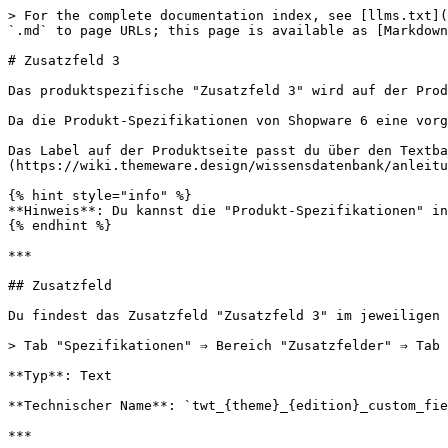
> For the complete documentation index, see [llms.txt](
`.md` to page URLs; this page is available as [Markdown
# Zusatzfeld 3

Das produktspezifische "Zusatzfeld 3" wird auf der Prod
Da die Produkt-Spezifikationen von Shopware 6 eine vorg
Das Label auf der Produktseite passt du über den Textba
(https://wiki.themeware.design/wissensdatenbank/anleitu
{% hint style="info" %}

**Hinweis**: Du kannst die "Produkt-Spezifikationen" in
{% endhint %}

***

## Zusatzfeld

Du findest das Zusatzfeld "Zusatzfeld 3" im jeweiligen 
> Tab "Spezifikationen" ⇒ Bereich "Zusatzfelder" ⇒ Tab 
**Typ**: Text

**Technischer Name**: `twt_{theme}_{edition}_custom_fie
***
