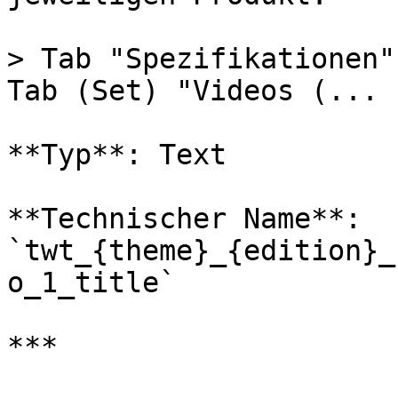
> Tab "Spezifikationen"
Tab (Set) "Videos (... 
**Typ**: Text

**Technischer Name**: 
`twt_{theme}_{edition}_
o_1_title`

***
