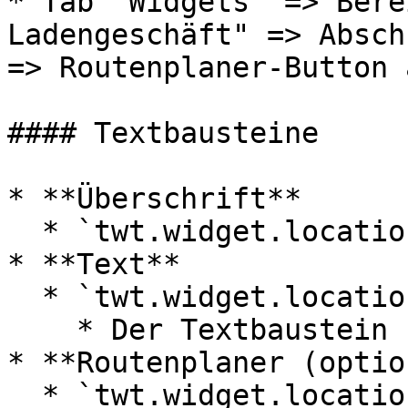
* Tab "Widgets" => Bere
Ladengeschäft" => Absch
=> Routenplaner-Button 
#### Textbausteine

* **Überschrift**

  * `twt.widget.location.headline`

* **Text**

  * `twt.widget.location.content`

    * Der Textbaustein unterstützt HTML-Code.

* **Routenplaner (optio
  * `twt.widget.location.route.link`
