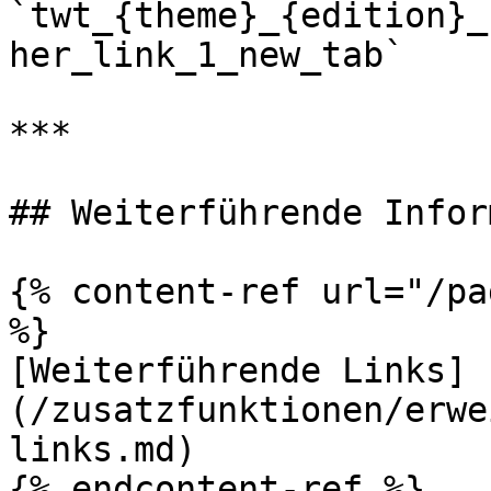
`twt_{theme}_{edition}_
her_link_1_new_tab`

***

## Weiterführende Infor
{% content-ref url="/pa
%}

[Weiterführende Links]
(/zusatzfunktionen/erwe
links.md)
