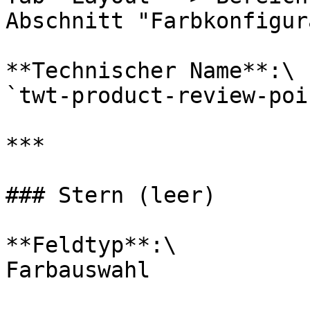
Abschnitt "Farbkonfigur
**Technischer Name**:\

`twt-product-review-poi
***

### Stern (leer)

**Feldtyp**:\

Farbauswahl
