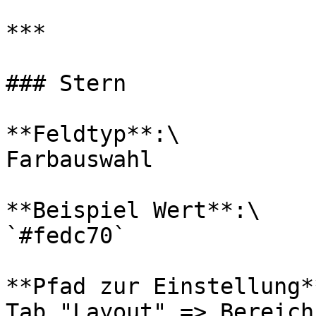
***

### Stern

**Feldtyp**:\

Farbauswahl

**Beispiel Wert**:\

`#fedc70`

**Pfad zur Einstellung**
Tab "Layout" => Bereich