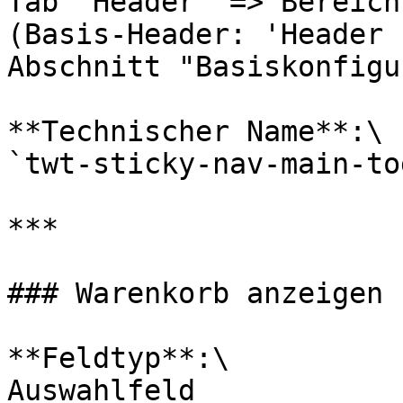
Tab "Header" => Bereich
(Basis-Header: 'Header 
Abschnitt "Basiskonfigu
**Technischer Name**:\

`twt-sticky-nav-main-to
***

### Warenkorb anzeigen

**Feldtyp**:\

Auswahlfeld
