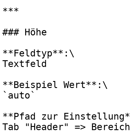
***

### Höhe

**Feldtyp**:\

Textfeld

**Beispiel Wert**:\

`auto`

**Pfad zur Einstellung**
Tab "Header" => Bereich