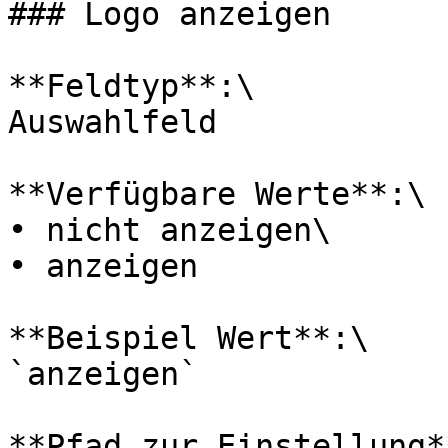
### Logo anzeigen

**Feldtyp**:\

Auswahlfeld

**Verfügbare Werte**:\

• nicht anzeigen\

• anzeigen

**Beispiel Wert**:\

`anzeigen`

**Pfad zur Einstellung**