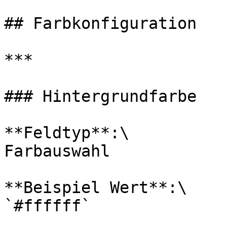
## Farbkonfiguration

***

### Hintergrundfarbe

**Feldtyp**:\

Farbauswahl

**Beispiel Wert**:\

`#ffffff`
