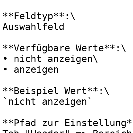
**Feldtyp**:\

Auswahlfeld

**Verfügbare Werte**:\

• nicht anzeigen\

• anzeigen

**Beispiel Wert**:\

`nicht anzeigen`

**Pfad zur Einstellung**