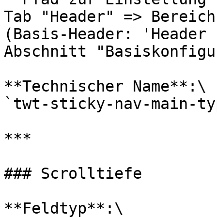
Tab "Header" => Bereich
(Basis-Header: 'Header 
Abschnitt "Basiskonfigu
**Technischer Name**:\

`twt-sticky-nav-main-typ
***

### Scrolltiefe

**Feldtyp**:\
