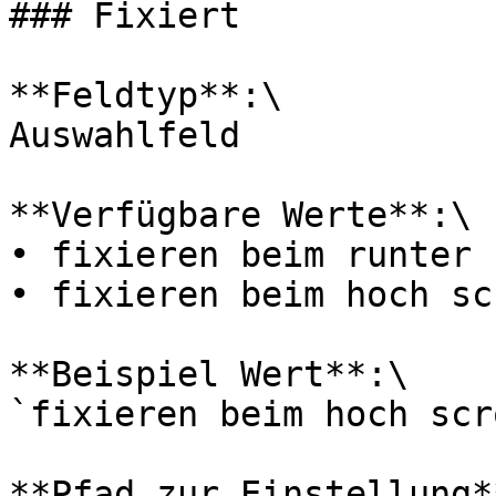
### Fixiert

**Feldtyp**:\

Auswahlfeld

**Verfügbare Werte**:\

• fixieren beim runter 
• fixieren beim hoch sc
**Beispiel Wert**:\

`fixieren beim hoch scr
**Pfad zur Einstellung**