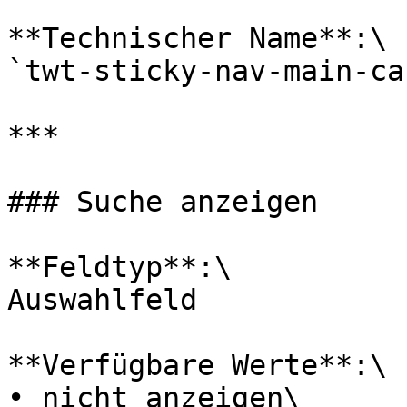
**Technischer Name**:\

`twt-sticky-nav-main-ca
***

### Suche anzeigen

**Feldtyp**:\

Auswahlfeld

**Verfügbare Werte**:\

• nicht anzeigen\
