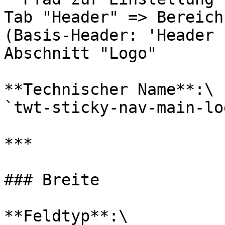
Tab "Header" => Bereich
(Basis-Header: 'Header 
Abschnitt "Logo"

**Technischer Name**:\

`twt-sticky-nav-main-lo
***

### Breite

**Feldtyp**:\
