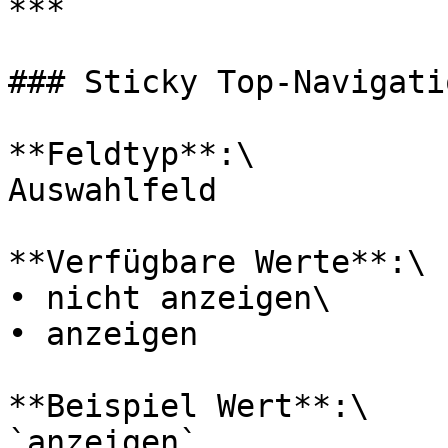
***

### Sticky Top-Navigati
**Feldtyp**:\

Auswahlfeld

**Verfügbare Werte**:\

• nicht anzeigen\

• anzeigen

**Beispiel Wert**:\

`anzeigen`
