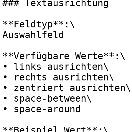
### Textausrichtung

**Feldtyp**:\

Auswahlfeld

**Verfügbare Werte**:\

• links ausrichten\

• rechts ausrichten\

• zentriert ausrichten\

• space-between\

• space-around

**Beispiel Wert**:\
