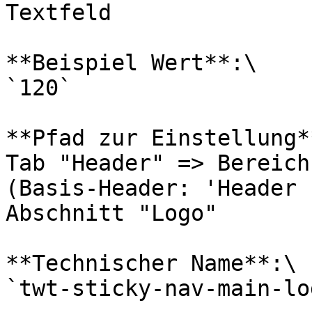
Textfeld

**Beispiel Wert**:\

`120`

**Pfad zur Einstellung**
Tab "Header" => Bereich
(Basis-Header: 'Header 
Abschnitt "Logo"

**Technischer Name**:\

`twt-sticky-nav-main-lo