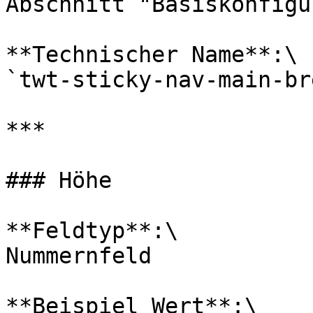
Abschnitt "Basiskonfigu
**Technischer Name**:\

`twt-sticky-nav-main-br
***

### Höhe

**Feldtyp**:\

Nummernfeld

**Beispiel Wert**:\
