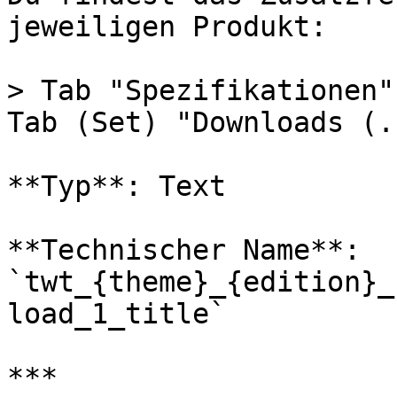
jeweiligen Produkt:

> Tab "Spezifikationen"
Tab (Set) "Downloads (.
**Typ**: Text

**Technischer Name**: 
`twt_{theme}_{edition}_
load_1_title`

***
