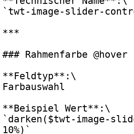
**Technischer Name**:\

`twt-image-slider-contr
***

### Rahmenfarbe @hover

**Feldtyp**:\

Farbauswahl

**Beispiel Wert**:\

`darken($twt-image-slid
10%)`
