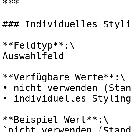
***

### Individuelles Stylin
**Feldtyp**:\

Auswahlfeld

**Verfügbare Werte**:\

• nicht verwenden (Stan
• individuelles Styling
**Beispiel Wert**:\

`nicht verwenden (Stand