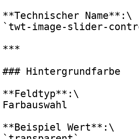
**Technischer Name**:\

`twt-image-slider-contr
***

### Hintergrundfarbe

**Feldtyp**:\

Farbauswahl

**Beispiel Wert**:\

`transparent`
