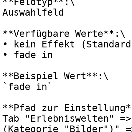
**Feldtyp**:\

Auswahlfeld

**Verfügbare Werte**:\

• kein Effekt (Standard)
• fade in

**Beispiel Wert**:\

`fade in`

**Pfad zur Einstellung**
Tab "Erlebniswelten" =>
(Kategorie "Bilder")" =