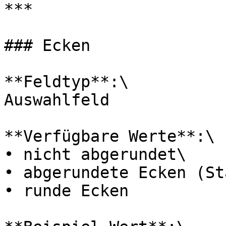
***

### Ecken

**Feldtyp**:\

Auswahlfeld

**Verfügbare Werte**:\

• nicht abgerundet\

• abgerundete Ecken (St
• runde Ecken
