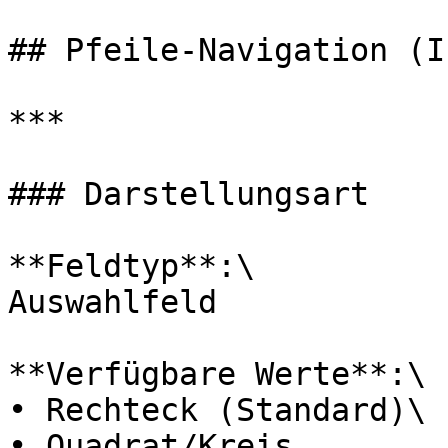
## Pfeile-Navigation (I
***

### Darstellungsart

**Feldtyp**:\

Auswahlfeld

**Verfügbare Werte**:\

• Rechteck (Standard)\

• Quadrat/Kreis
