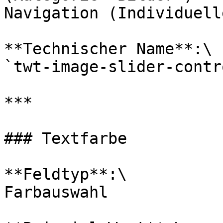
Navigation (Individuell
**Technischer Name**:\

`twt-image-slider-contr
***

### Textfarbe

**Feldtyp**:\

Farbauswahl
