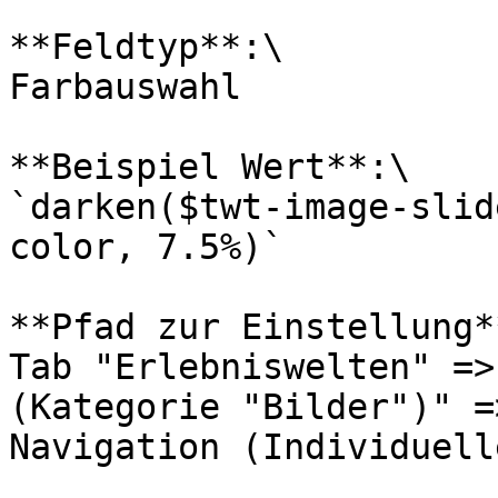
**Feldtyp**:\

Farbauswahl

**Beispiel Wert**:\

`darken($twt-image-slid
color, 7.5%)`

**Pfad zur Einstellung**
Tab "Erlebniswelten" =>
(Kategorie "Bilder")" =
Navigation (Individuell